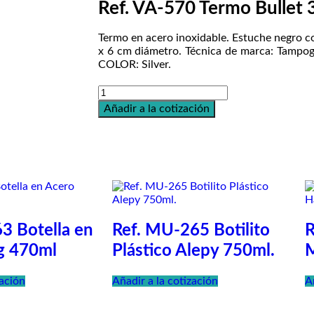
Ref. VA-570 Termo Bullet
Termo en acero inoxidable. Estuche negro c
x 6 cm diámetro. Técnica de marca: Tampogr
COLOR: Silver.
Añadir a la cotización
3 Botella en
Ref. MU-265 Botilito
R
g 470ml
Plástico Alepy 750ml.
M
zación
Añadir a la cotización
A