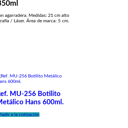
 350ml
on agarradera. Medidas: 21 cm alto
afía / Láser. Área de marca: 5 cm.
ef. MU-256 Botilito
etálico Hans 600ml.
ñadir a la cotización