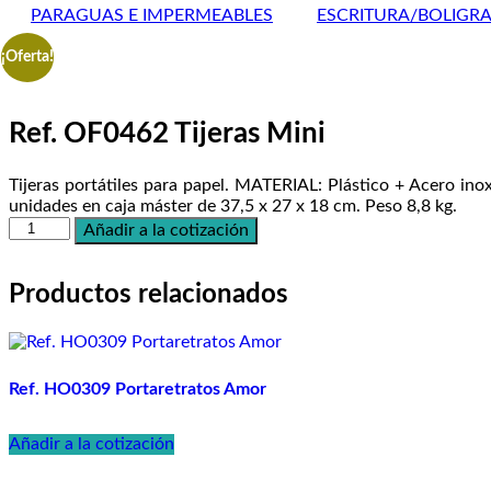
PARAGUAS E IMPERMEABLES
ESCRITURA/BOLIGR
¡Oferta!
Ref. OF0462 Tijeras Mini
Tijeras portátiles para papel. MATERIAL: Plástico + Acer
unidades en caja máster de 37,5 x 27 x 18 cm. Peso 8,8 kg.
Ref.
Añadir a la cotización
OF0462
Tijeras
Mini
Productos relacionados
cantidad
Ref. HO0309 Portaretratos Amor
Añadir a la cotización