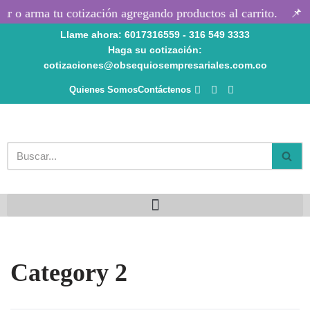
ar o arma tu cotización agregando productos al carrito.
📌 P
Llame ahora: 6017316559 - 316 549 3333
Saltar
Haga su cotización:
al
cotizaciones@obsequiosempresariales.com.co
contenido
Quienes Somos
Contáctenos
Category 2