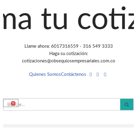
a tu cotiz
Saltar
al
contenido
Llame ahora: 6017316559 - 316 549 3333
Haga su cotización:
cotizaciones@obsequiosempresariales.com.co
Quienes Somos
Contáctenos
0