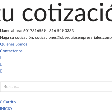
ación agreg
Saltar
al
contenido
Llame ahora: 6017316559 - 316 549 3333
Haga su cotización: cotizaciones@obsequiosempresariales.com.
Quienes Somos
Contáctenos
0
Carrito
INICIO