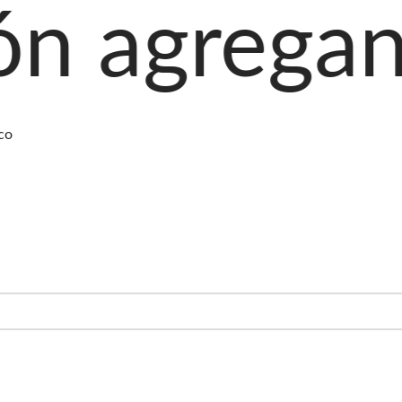
ando produ
co