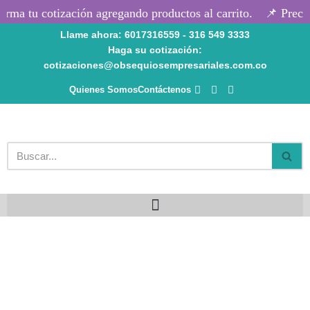
rma tu cotización agregando productos al carrito.
📌 Precio
Llame ahora: 6017316559 - 316 549 3333
Saltar
Haga su cotización:
al
cotizaciones@obsequiosempresariales.com.co
contenido
Quienes Somos
Contáctenos