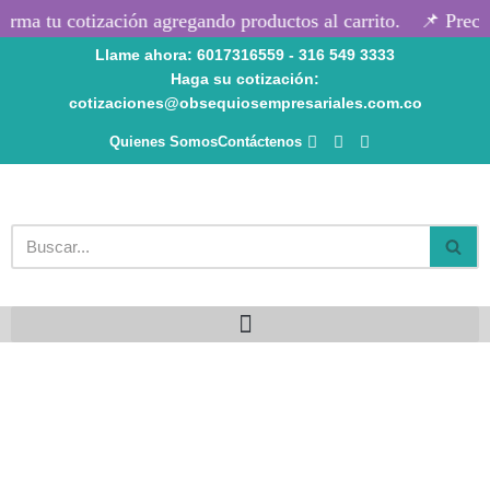
rma tu cotización agregando productos al carrito.
📌 Precio
Llame ahora: 6017316559 - 316 549 3333
Saltar
Haga su cotización:
al
cotizaciones@obsequiosempresariales.com.co
contenido
Quienes Somos
Contáctenos