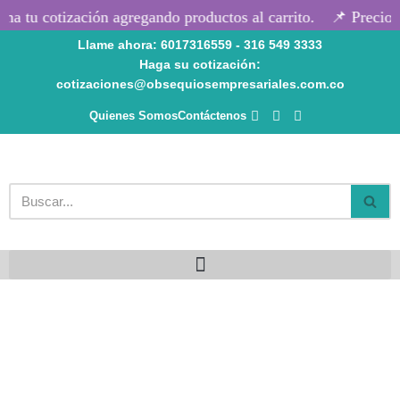
a tu cotización agregando productos al carrito.
📌 Precios 
Llame ahora: 6017316559 - 316 549 3333
Saltar
Haga su cotización:
al
cotizaciones@obsequiosempresariales.com.co
contenido
Quienes Somos
Contáctenos