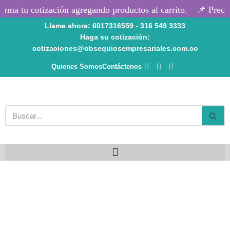
rma tu cotización agregando productos al carrito.
📌 Precio
Llame ahora: 6017316559 - 316 549 3333
Saltar
Haga su cotización:
al
cotizaciones@obsequiosempresariales.com.co
contenido
Quienes Somos
Contáctenos