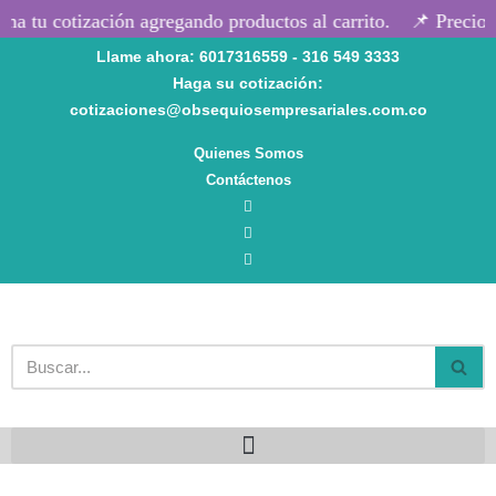
a tu cotización agregando productos al carrito.
📌 Precios 
Llame ahora: 6017316559 - 316 549 3333
Saltar
Haga su cotización:
al
cotizaciones@obsequiosempresariales.com.co
contenido
Quienes Somos
Contáctenos