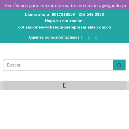
 Escríbenos para cotizar o arma tu cotización agregando produ
Llame ahora: 6017316559 - 316 549 3333
Saltar
Haga su cotización:
al
cotizaciones@obsequiosempresariales.com.co
contenido
Quienes Somos
Contáctenos