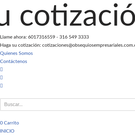
ción agreg
Saltar
al
contenido
Llame ahora: 6017316559 - 316 549 3333
Haga su cotización: cotizaciones@obsequiosempresariales.com.
Quienes Somos
Contáctenos
0
Carrito
INICIO