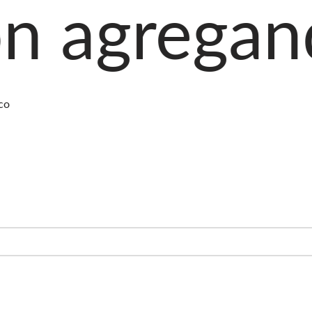
ando produ
co