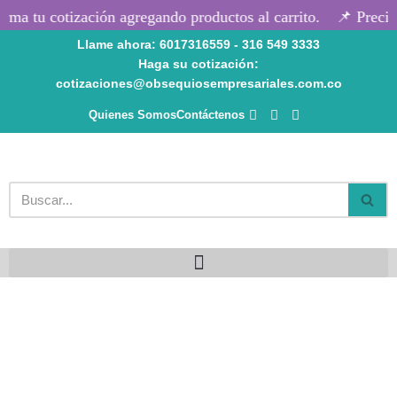
ma tu cotización agregando productos al carrito.
📌 Precios
Llame ahora: 6017316559 - 316 549 3333
Saltar
Haga su cotización:
al
cotizaciones@obsequiosempresariales.com.co
contenido
Quienes Somos
Contáctenos