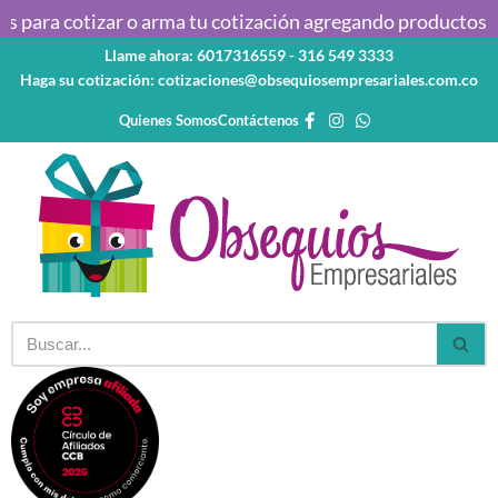
 para cotizar o arma tu cotización agregando productos al c
Llame ahora: 6017316559 - 316 549 3333
Saltar
Haga su cotización: cotizaciones@obsequiosempresariales.com.co
al
contenido
Quienes Somos
Contáctenos