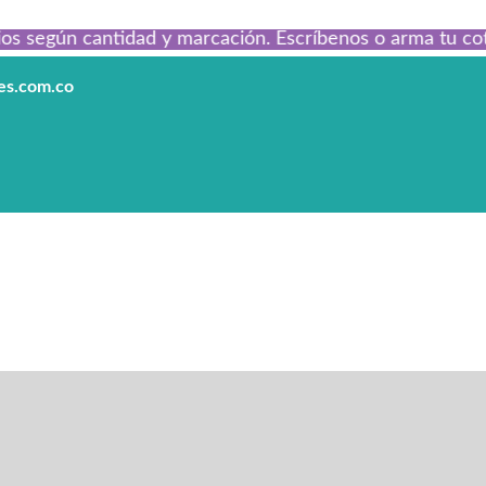
egún cantidad y marcación. Escríbenos o arma tu cotizaci
les.com.co