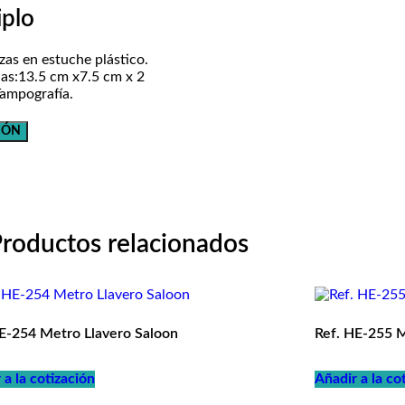
iplo
zas en estuche plástico.
as:13.5 cm x7.5 cm x 2
ampografía.
IÓN
roductos relacionados
E-254 Metro Llavero Saloon
Ref. HE-255 
 a la cotización
Añadir a la co