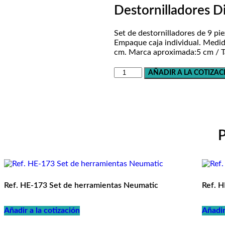
Destornilladores D
Set de destornilladores de 9 pie
Empaque caja individual. Medid
cm. Marca aproximada:5 cm / T
Ref.
AÑADIR A LA COTIZAC
HE-
269
Set
de
Destornilladores
Diplo
P
cantidad
Ref. HE-173 Set de herramientas Neumatic
Ref. H
Añadir a la cotización
Añadir