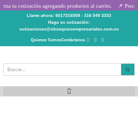
rma tu cotización agregando productos al carrito.
📌 Precio
Llame ahora: 6017316559 - 316 549 3333
Saltar
Haga su cotización:
al
cotizaciones@obsequiosempresariales.com.co
contenido
Quienes Somos
Contáctenos