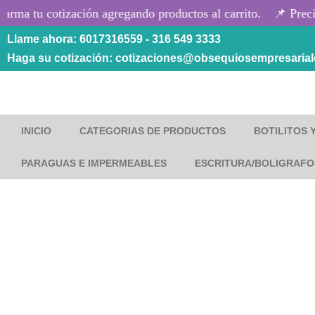
rma tu cotización agregando productos al carrito.
📌 Precio
Llame ahora: 6017316559 - 316 549 3333
Saltar
Haga su cotización: cotizaciones@obsequiosempresaria
al
contenido
INICIO
CATEGORIAS DE PRODUCTOS
BOTILITOS 
PARAGUAS E IMPERMEABLES
ESCRITURA/BOLIGRAFO