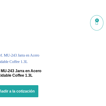
0
. MU-243 Jarra en Acero
idable Coffee 1.3L
adir a la cotización