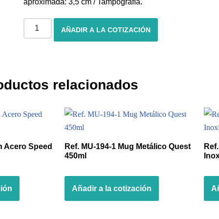
aproximada: 3,5 cm / Tampografía.
AÑADIR A LA COTIZACIÓN
oductos relacionados
n Acero Speed
Ref. MU-194-1 Mug Metálico Quest
Ref
450ml
Inox
ción
Añadir a la cotización
Añ