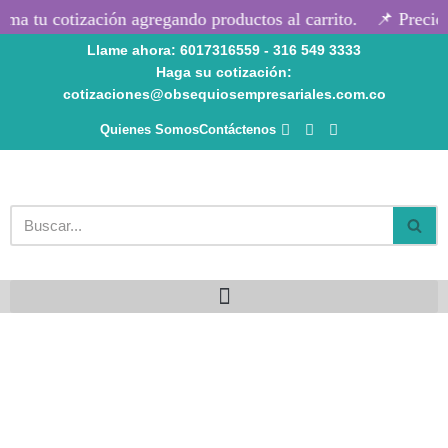
ma tu cotización agregando productos al carrito.
📌 Precios
Llame ahora: 6017316559 - 316 549 3333
Saltar
Haga su cotización:
al
cotizaciones@obsequiosempresariales.com.co
contenido
Quienes Somos
Contáctenos