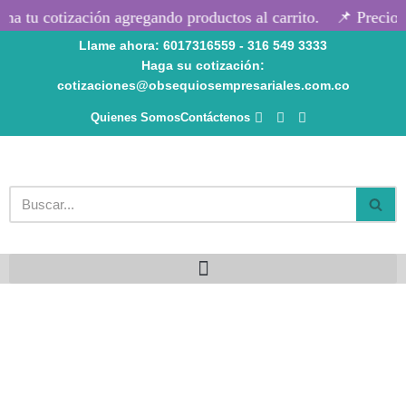
a tu cotización agregando productos al carrito.
📌 Precios 
Llame ahora: 6017316559 - 316 549 3333
Saltar
Haga su cotización:
al
cotizaciones@obsequiosempresariales.com.co
contenido
Quienes Somos
Contáctenos