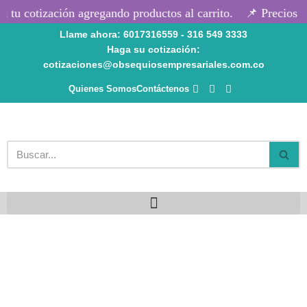
tu cotización agregando productos al carrito.
📌 Precios se
Llame ahora: 6017316559 - 316 549 3333
Saltar
Haga su cotización:
al
cotizaciones@obsequiosempresariales.com.co
contenido
Quienes Somos
Contáctenos