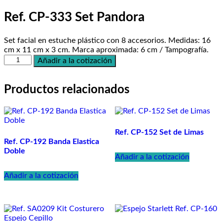
Ref. CP-333 Set Pandora
Set facial en estuche plástico con 8 accesorios. Medidas: 16
cm x 11 cm x 3 cm. Marca aproximada: 6 cm / Tampografía.
Ref.
Añadir a la cotización
CP-
333
Set
Productos relacionados
Pandora
cantidad
Ref. CP-152 Set de Limas
Ref. CP-192 Banda Elastica
Doble
Añadir a la cotización
Añadir a la cotización